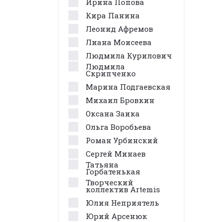
Ирина Попова
Кира Панина
Леонид Афремов
Лиана Моисеева
Людмила Курилович
Людмила
Скрипченко
Марина Подгаевская
Михаил Бровкин
Оксана Заика
Ольга Воробьева
Роман Урбинский
Сергей Минаев
Татьяна
Горбатенькая
Творческий
коллектив Artemis
Юлия Неприятель
Юрий Арсенюк