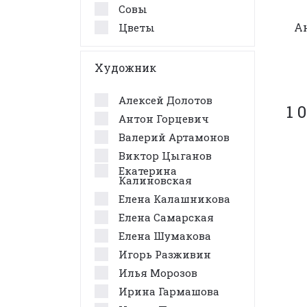
Совы
А
Цветы
Художник
Алексей Долотов
1 
Антон Горцевич
Валерий Артамонов
Виктор Цыганов
Екатерина
Калиновская
Елена Калашникова
Елена Самарская
Елена Шумакова
Игорь Разживин
Илья Морозов
Ирина Гармашова