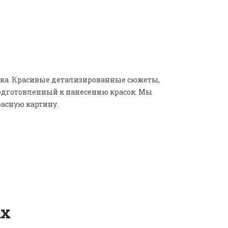
жка. Красивые детализированные сюжеты,
одготовленный к нанесению красок. Мы
расную картину.
ах