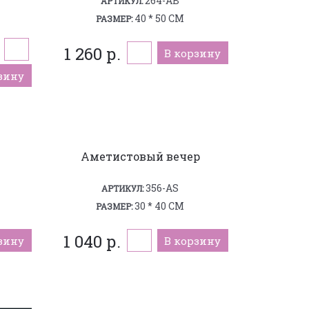
264-AB
АРТИКУЛ:
40 * 50 СМ
РАЗМЕР:
1 260 р.
В корзину
зину
Аметистовый вечер
356-AS
АРТИКУЛ:
30 * 40 СМ
РАЗМЕР:
1 040 р.
зину
В корзину