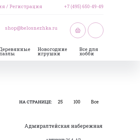
ия
/
Регистрация
+7 (495) 650-49-49
shop@belosnezhka.ru
Деревянные
Новогодние
Все для
пазлы
игрушки
хобби
25
100
Все
НА СТРАНИЦЕ:
Адмиралтейская набережная