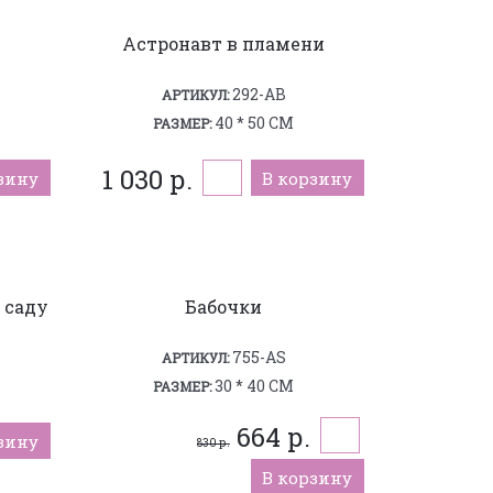
Астронавт в пламени
292-AB
АРТИКУЛ:
40 * 50 СМ
РАЗМЕР:
1 030 р.
зину
В корзину
 саду
Бабочки
755-AS
АРТИКУЛ:
30 * 40 СМ
РАЗМЕР:
664 р.
зину
830 р.
В корзину