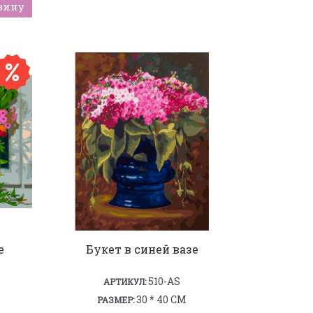
зину
е
Букет в синей вазе
510-AS
АРТИКУЛ:
30 * 40 СМ
РАЗМЕР: