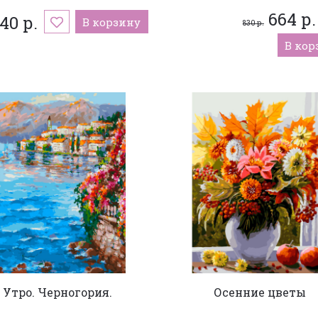
664 р.
040 р.
В корзину
830 р.
В кор
Утро. Черногория.
Осенние цветы