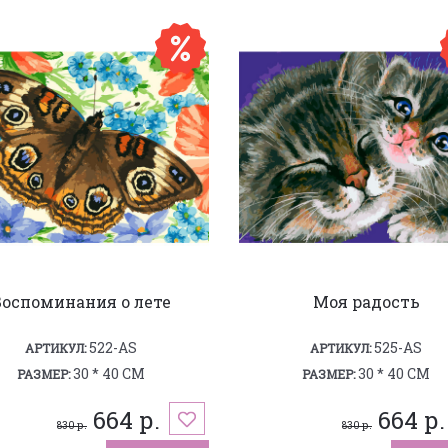
Воспоминания о лете
Моя радость
522-AS
525-AS
АРТИКУЛ:
АРТИКУЛ:
30 * 40 СМ
30 * 40 СМ
РАЗМЕР:
РАЗМЕР:
664 р.
664 р.
830 р.
830 р.