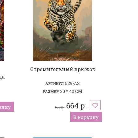
Стремительный прыжок
да
529-AS
АРТИКУЛ:
30 * 40 СМ
РАЗМЕР:
664 р.
зину
830 р.
В корзину