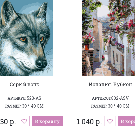
Серый волк
Испания. Бубион
523-AS
802-ASV
АРТИКУЛ:
АРТИКУЛ:
30 * 40 СМ
30 * 40 СМ
РАЗМЕР:
РАЗМЕР:
30 р.
1 040 р.
В корзину
В кор