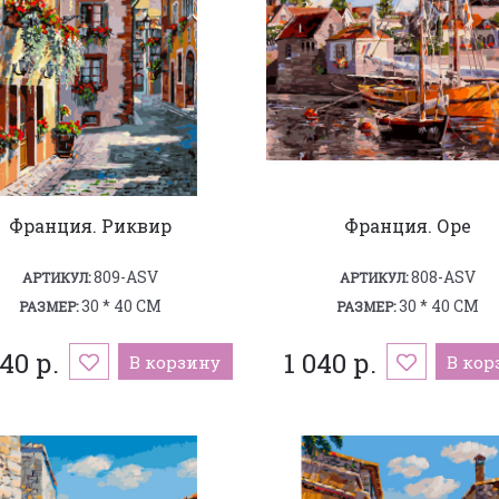
Франция. Риквир
Франция. Оре
809-ASV
808-ASV
АРТИКУЛ:
АРТИКУЛ:
30 * 40 СМ
30 * 40 СМ
РАЗМЕР:
РАЗМЕР:
040 р.
1 040 р.
В корзину
В кор