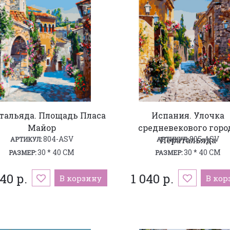
тальяда. Площадь Пласа
Испания. Улочка
Майор
средневекового горо
804-ASV
805-ASV
Ператальяда
АРТИКУЛ:
АРТИКУЛ:
30 * 40 СМ
30 * 40 СМ
РАЗМЕР:
РАЗМЕР:
040 р.
1 040 р.
В корзину
В кор