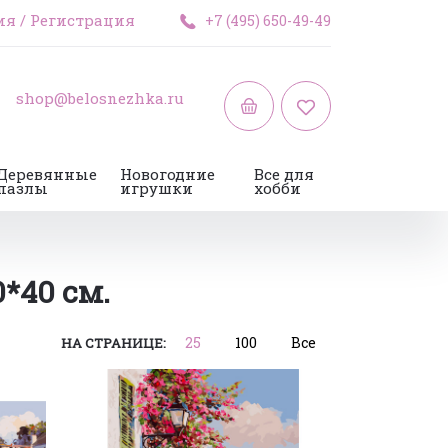
ия
/
Регистрация
+7 (495) 650-49-49
shop@belosnezhka.ru
Деревянные
Новогодние
Все для
пазлы
игрушки
хобби
*40 см.
25
100
Все
НА СТРАНИЦЕ: