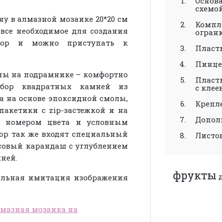
Основа
схемо
у в алмазной мозаике 20*20 см
Компл
 все необходимое для создания
огранк
абор и можно приступать к
Пласт
Пинце
ины на подрамнике – комфортно
Пласт
Набор квадратных камней из
с кле
а на основе эпоксидной смолы,
Крепле
 пакетики с
zip
-застежкой и на
Допол
с номером цвета и условным
бор так же входят специальный
Листо
совый карандаш с углублением
ней.
фрукты
еальная имитация изображения
лмазная мозаика на