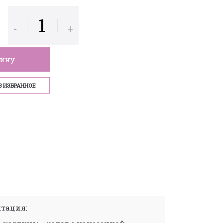
-
+
зину
В ИЗБРАННОЕ
тация: