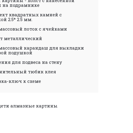
 картины - холст с нанесенной
й на подрамнике
ект квадратных камней с
ой 2.5* 2.5 мм.
массовый лоток с ячейками
т металлический
массовый карандаш для выкладки
евой подушкой
ния для подвеса на стену
нительный тюбик клея
вка-ключ к схеме
дети
алмазные картины