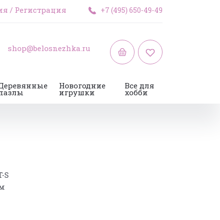
ия
/
Регистрация
+7 (495) 650-49-49
shop@belosnezhka.ru
Деревянные
Новогодние
Все для
пазлы
игрушки
хобби
T-S
см