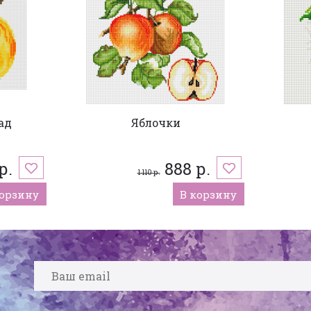
ад
Яблочки
р.
888 р.
1 110 р.
корзину
В корзину