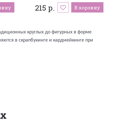
215 р.
зину
В корзину
адиционных круглых до фигурных в форме
еняются в скрапбукинге и кардмейкинге при
ах