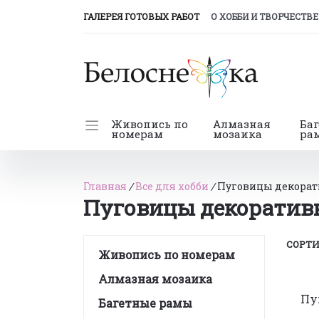
(CURRENT)
ГАЛЕРЕЯ ГОТОВЫХ РАБОТ
О ХОББИ И ТВОРЧЕСТВЕ
Живопись по
Алмазная
Ба
номерам
мозаика
ра
Главная
/
Все для хобби
/
Пуговицы декора
Пуговицы декоративн
СОРТИ
Живопись по номерам
Алмазная мозаика
Пу
Багетные рамы