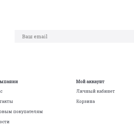
омпании
Мой аккаунт
ас
Личный кабинет
такты
Корзина
овым покупателям
ости