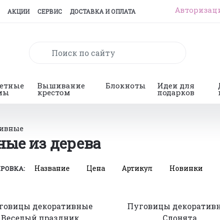
Авторизац
АКЦИИ
СЕРВИС
ДОСТАВКА И ОПЛАТА
гетные
Вышивание
Блокноты
Идеи для
мы
крестом
подарков
тивные
ые из дерева
Название
Цена
Артикул
Новинки
РОВКА:
говицы декоративные
Пуговицы декоратив
Веселый праздник
Слонята