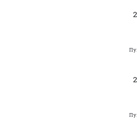
2
Пу
2
Пу