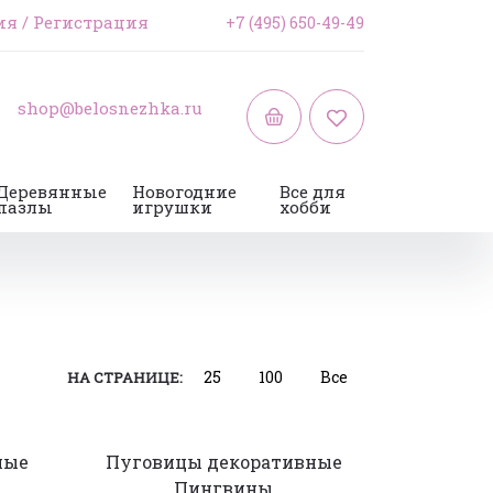
ия
/
Регистрация
+7 (495) 650-49-49
shop@belosnezhka.ru
Деревянные
Новогодние
Все для
пазлы
игрушки
хобби
25
100
Все
НА СТРАНИЦЕ:
ные
Пуговицы декоративные
Пингвины