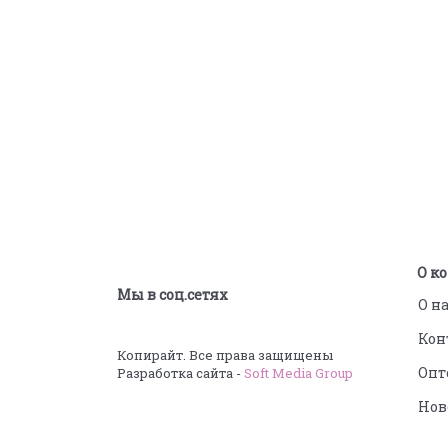
Подпишитесь на новости
О к
Мы в соц.сетях
О н
Кон
Копирайт. Все права защищены
Опт
Разработка сайта -
Soft Media Group
Нов