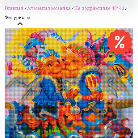
Главная
/
Алмазная мозаика
/
На подрамнике 40*40
/
Фигуристы