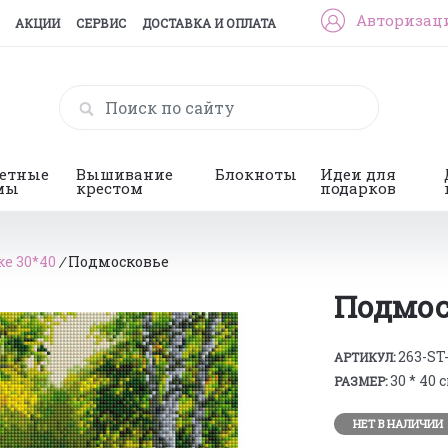
Авторизац
АКЦИИ
СЕРВИС
ДОСТАВКА И ОПЛАТА
гетные
Вышивание
Блокноты
Идеи для
мы
крестом
подарков
е 30*40
/
Подмосковье
Подмос
263-ST
АРТИКУЛ:
30 * 40 
РАЗМЕР:
НЕТ В НАЛИЧИИ