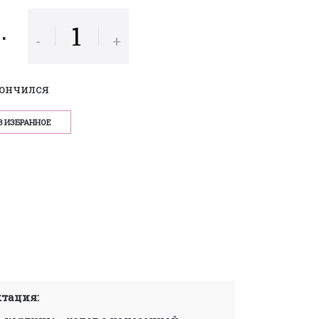
р.
-
+
кончился
В ИЗБРАННОЕ
тация: