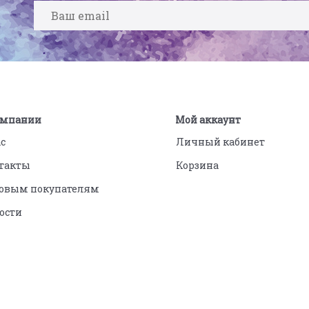
омпании
Мой аккаунт
ас
Личный кабинет
такты
Корзина
овым покупателям
ости