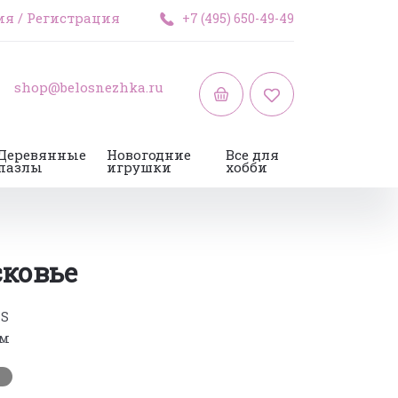
ия
/
Регистрация
+7 (495) 650-49-49
shop@belosnezhka.ru
Деревянные
Новогодние
Все для
пазлы
игрушки
хобби
ковье
-S
см