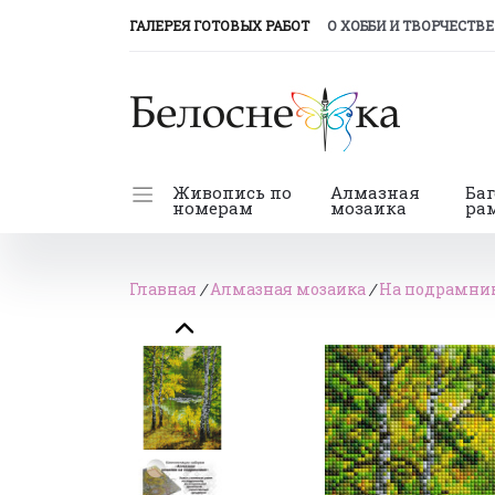
(CURRENT)
ГАЛЕРЕЯ ГОТОВЫХ РАБОТ
О ХОББИ И ТВОРЧЕСТВЕ
Живопись по
Алмазная
Ба
номерам
мозаика
ра
Главная
/
Алмазная мозаика
/
На подрамник