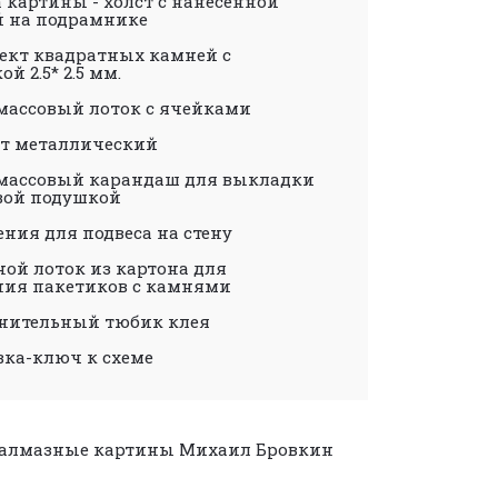
 картины - холст с нанесенной
й на подрамнике
ект квадратных камней с
ой 2.5* 2.5 мм.
массовый лоток с ячейками
т металлический
массовый карандаш для выкладки
евой подушкой
ния для подвеса на стену
ой лоток из картона для
ния пакетиков с камнями
нительный тюбик клея
вка-ключ к схеме
алмазные картины
Михаил Бровкин