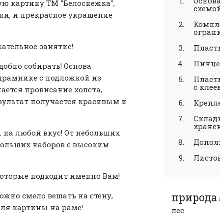
Основа
ю картину ТМ "Белоснежка",
схемо
ни, и прекрасное украшение
Компл
огранк
екательное занятие!
Пласт
Пинце
обно собирать! Основа
драмнике с подложкой из
Пласт
с кле
чается провисание холста,
зультат получается красивым и
Крепле
Складн
хране
 на любой вкус! От небольших
Допол
больших наборов с высоким
Листо
которые подходит именно Вам!
природа
жно смело вешать на стену,
ля картины на раме!
лес