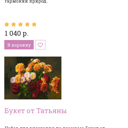
гармонии природ..
1 040 р.
В корзину
Букет от Татьяны
Набор для рисования по номерам: Букет от