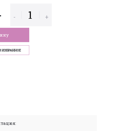
.
-
+
зину
В ИЗБРАННОЕ
тация: