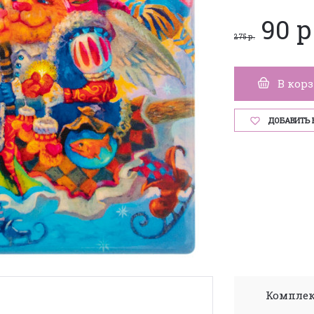
90 р
275 р.
В кор
ДОБАВИТЬ 
Комплек