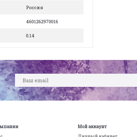
Россия
4601262970016
0.14
омпании
Мой аккаунт
ас
Личный кабинет