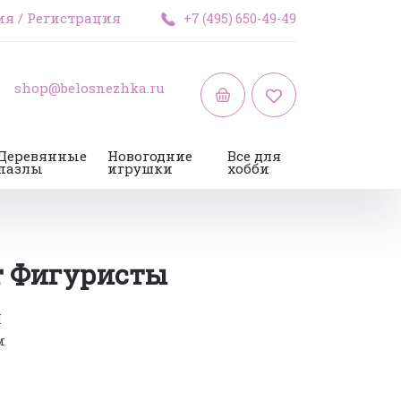
ия
/
Регистрация
+7 (495) 650-49-49
shop@belosnezhka.ru
Деревянные
Новогодние
Все для
пазлы
игрушки
хобби
 Фигуристы
M
м