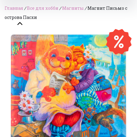
Главная
/
Все для хобби
/
Магниты
/
Магнит Письмо с
острова Пасхи