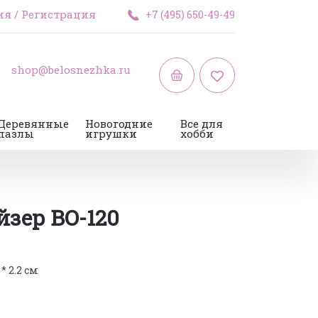
ия
/
Регистрация
+7 (495) 650-49-49
shop@belosnezhka.ru
Деревянные
Новогодние
Все для
пазлы
игрушки
хобби
йзер BO-120
 * 2.2 см