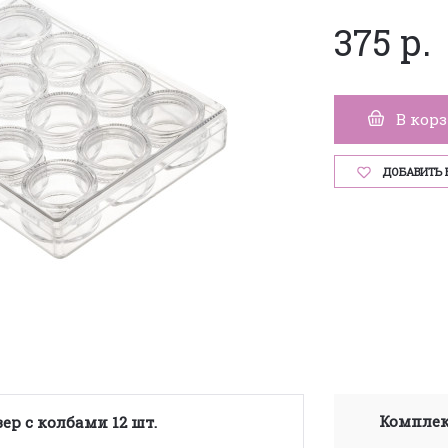
375 р.
В кор
ДОБАВИТЬ 
Комплек
ер с колбами 12 шт.