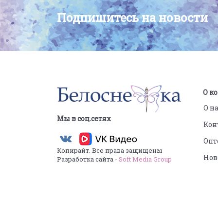
Подпишитесь на новости
О к
О н
Мы в соц.сетях
Кон
Опт
Копирайт. Все права защищены
Нов
Разработка сайта -
Soft Media Group