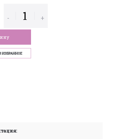
-
+
зину
В ИЗБРАННОЕ
тация: