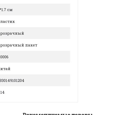
*1.7 см
ластик
прозрачный
розрачный пакет
,0006
Китай
930149101204
.14