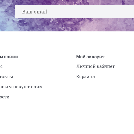
омпании
Мой аккаунт
ас
Личный кабинет
такты
Корзина
овым покупателям
ости