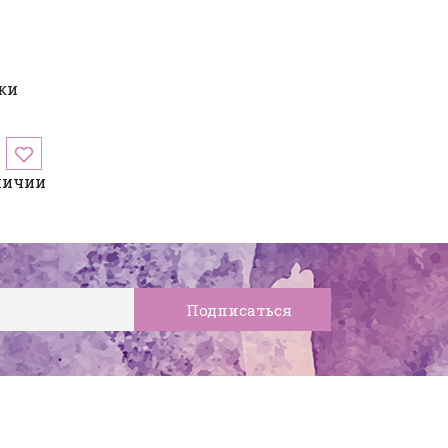
ки
личии