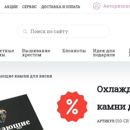
Авторизац
АКЦИИ
СЕРВИС
ДОСТАВКА И ОПЛАТА
гетные
Вышивание
Блокноты
Идеи для
мы
крестом
подарков
ющие камни для виски
Охлаж
камни 
010-CR
АРТИКУЛ: