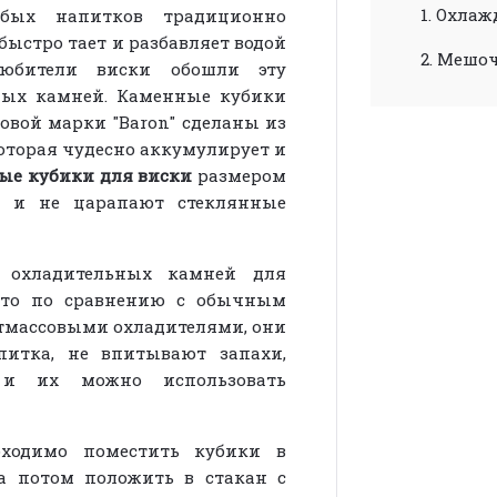
1. Охлаж
бых напитков традиционно
быстро тает и разбавляет водой
2. Мешоч
юбители виски обошли эту
ных камней. Каменные кубики
овой марки "Baron" сделаны из
оторая чудесно аккумулирует и
ые кубики для виски
размером
хи и не царапают стеклянные
 охладительных камней для
что по сравнению с обычным
тмассовыми охладителями, они
питка, не впитывают запахи,
 и их можно использовать
бходимо поместить кубики в
а потом положить в стакан с