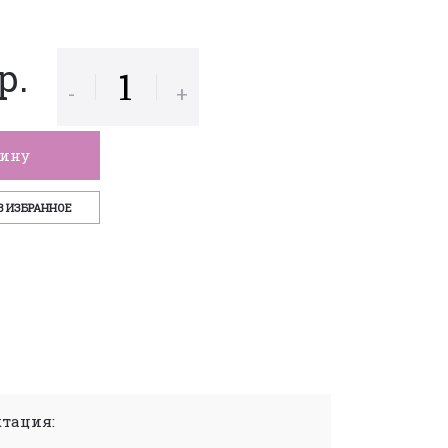
р.
-
+
зину
В ИЗБРАННОЕ
тация: