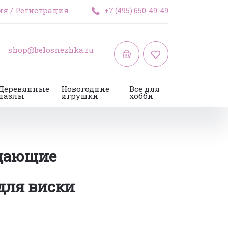
ия
/
Регистрация
+7 (495) 650-49-49
shop@belosnezhka.ru
Деревянные
Новогодние
Все для
пазлы
игрушки
хобби
дающие
для виски