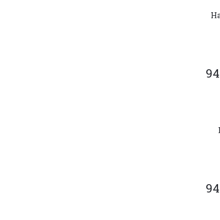
На
94
94