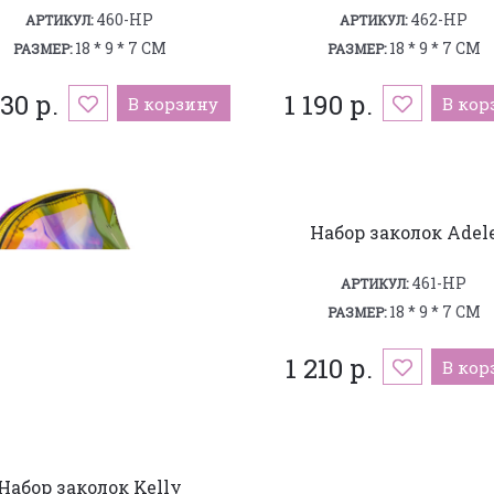
460-HP
462-HP
АРТИКУЛ:
АРТИКУЛ:
18 * 9 * 7 СМ
18 * 9 * 7 СМ
РАЗМЕР:
РАЗМЕР:
230 р.
1 190 р.
В корзину
В кор
Набор заколок Adel
461-HP
АРТИКУЛ:
18 * 9 * 7 СМ
РАЗМЕР:
1 210 р.
В кор
Набор заколок Kelly