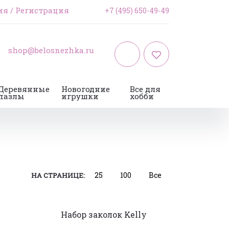
ия
/
Регистрация
+7 (495) 650-49-49
shop@belosnezhka.ru
Деревянные
Новогодние
Все для
пазлы
игрушки
хобби
25
100
Все
НА СТРАНИЦЕ:
Набор заколок Kelly