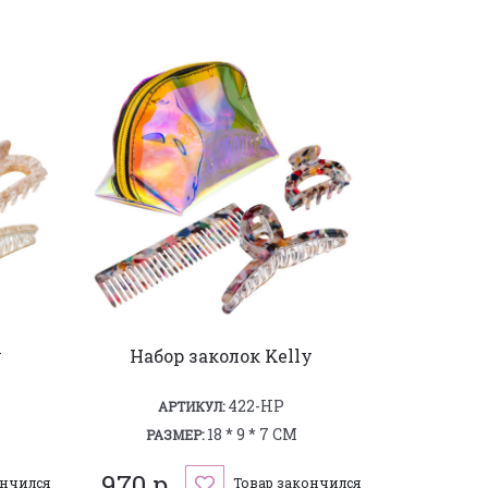
y
Набор заколок Kelly
422-HP
АРТИКУЛ:
18 * 9 * 7 СМ
РАЗМЕР:
970 р.
ончился
Товар закончился