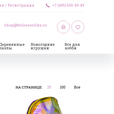
ия
/
Регистрация
+7 (495) 650-49-49
shop@belosnezhka.ru
Деревянные
Новогодние
Все для
пазлы
игрушки
хобби
25
100
Все
НА СТРАНИЦЕ: