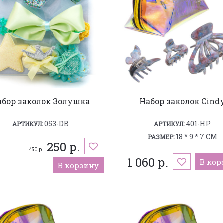
абор заколок Золушка
Набор заколок Cind
053-DB
401-HP
АРТИКУЛ:
АРТИКУЛ:
18 * 9 * 7 СМ
РАЗМЕР:
250 р.
450 р.
1 060 р.
В кор
В корзину