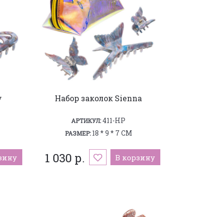
y
Набор заколок Sienna
411-HP
АРТИКУЛ:
18 * 9 * 7 СМ
РАЗМЕР:
1 030 р.
зину
В корзину