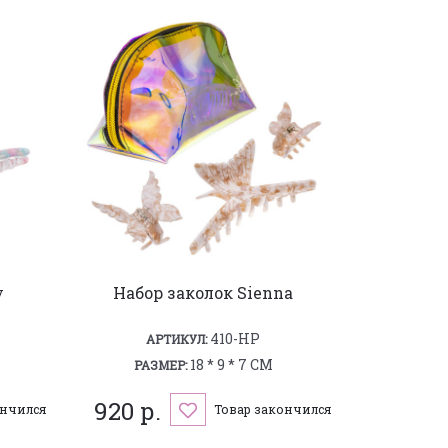
y
Набор заколок Sienna
410-HP
АРТИКУЛ:
18 * 9 * 7 СМ
РАЗМЕР:
920 р.
ончился
Товар закончился