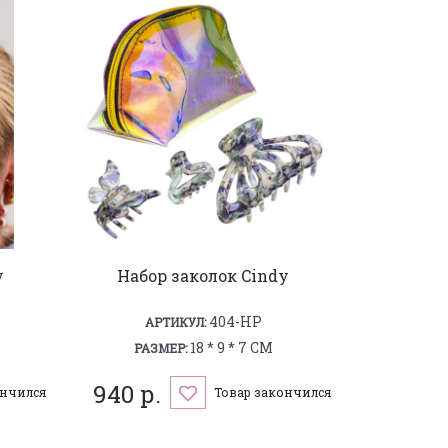
y
Набор заколок Cindy
404-HP
АРТИКУЛ:
18 * 9 * 7 СМ
РАЗМЕР:
940 р.
ончился
Товар закончился