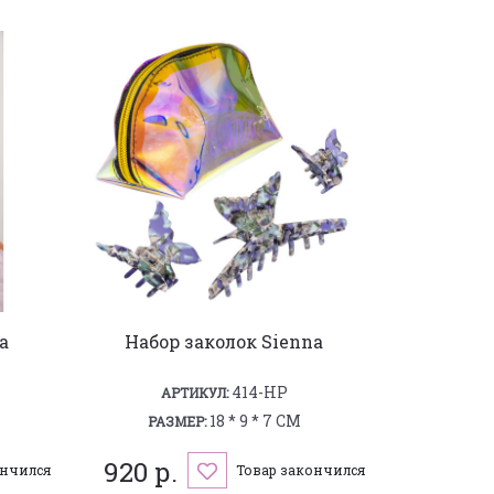
a
Набор заколок Sienna
414-HP
АРТИКУЛ:
18 * 9 * 7 СМ
РАЗМЕР:
920 р.
ончился
Товар закончился