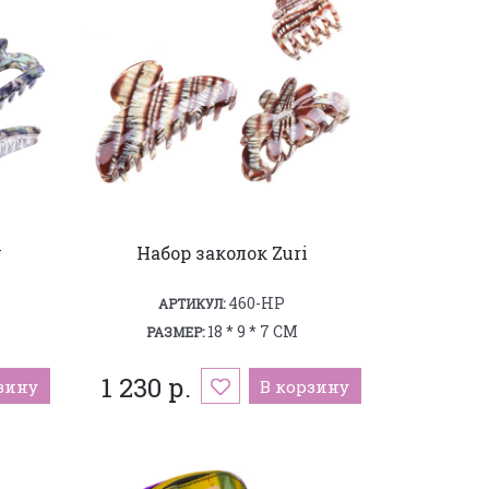
y
Набор заколок Zuri
460-HP
АРТИКУЛ:
18 * 9 * 7 СМ
РАЗМЕР:
1 230 р.
зину
В корзину