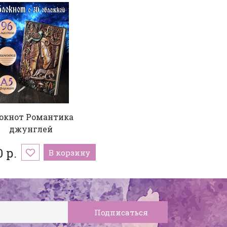
окнот Романтика
джунглей
0 р.
В корзину