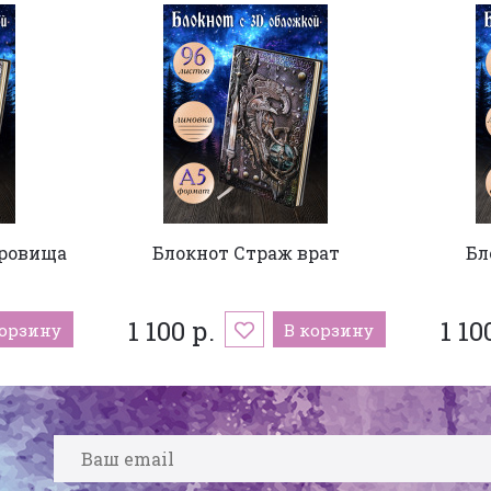
кровища
Блокнот Страж врат
Бл
1 100 р.
1 10
корзину
В корзину