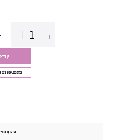
.
-
+
зину
В ИЗБРАННОЕ
тация: