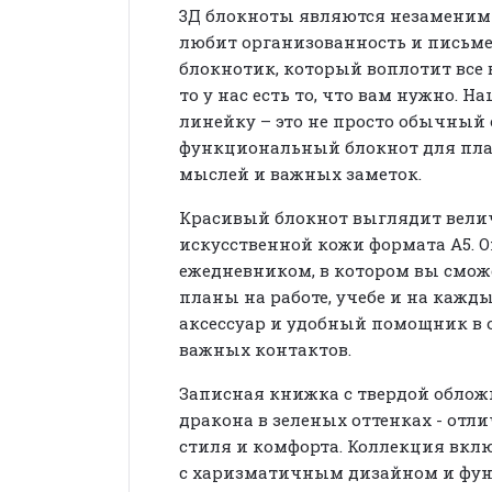
3Д блокноты являются незаменим
любит организованность и письме
блокнотик, который воплотит все
то у нас есть то, что вам нужно. Н
линейку – это не просто обычный
функциональный блокнот для пла
мыслей и важных заметок.
Красивый блокнот выглядит велич
искусственной кожи формата А5. 
ежедневником, в котором вы смож
планы на работе, учебе и на кажд
аксессуар и удобный помощник в 
важных контактов.
Записная книжка с твердой обло
дракона в зеленых оттенках
- отл
стиля и комфорта. Коллекция вклю
с харизматичным дизайном и фун