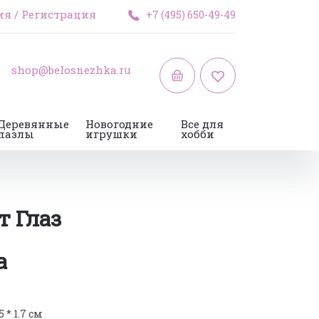
ия
/
Регистрация
+7 (495) 650-49-49
shop@belosnezhka.ru
Деревянные
Новогодние
Все для
пазлы
игрушки
хобби
т Глаз
а
P
5 * 1.7 см