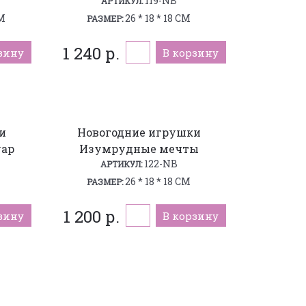
119-NB
АРТИКУЛ:
СМ
26 * 18 * 18 СМ
РАЗМЕР:
1 240 р.
зину
В корзину
и
Новогодние игрушки
уар
Изумрудные мечты
122-NB
АРТИКУЛ:
26 * 18 * 18 СМ
РАЗМЕР:
1 200 р.
зину
В корзину