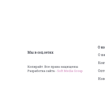
Подпишитесь на новости
О к
Мы в соц.сетях
О н
Кон
Копирайт. Все права защищены
Опт
Разработка сайта -
Soft Media Group
Нов