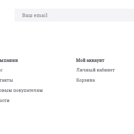
омпании
Мой аккаунт
ас
Личный кабинет
такты
Корзина
овым покупателям
ости