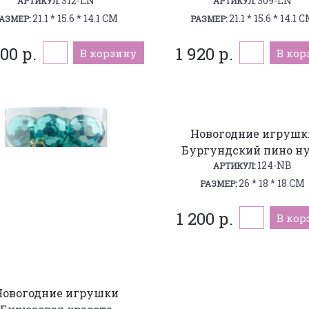
312-LN
309-LN
АРТИКУЛ:
АРТИКУЛ:
21.1 * 15.6 * 14.1 СМ
21.1 * 15.6 * 14.1 
АЗМЕР:
РАЗМЕР:
00 р.
1 920 р.
В корзину
В кор
Новогодние игрушк
Бургундский пино н
124-NB
АРТИКУЛ:
26 * 18 * 18 СМ
РАЗМЕР:
1 200 р.
В кор
Новогодние игрушки