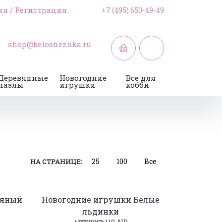
ия
/
Регистрация
+7 (495) 650-49-49
shop@belosnezhka.ru
Деревянные
Новогодние
Все для
пазлы
игрушки
хобби
25
100
Все
НА СТРАНИЦЕ:
ряный
Новогодние игрушки Белые
льдинки