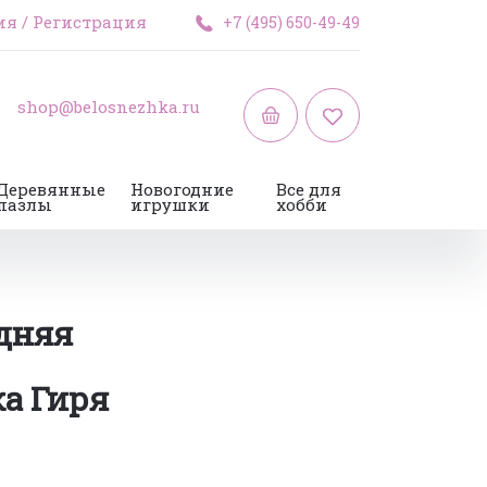
ия
/
Регистрация
+7 (495) 650-49-49
shop@belosnezhka.ru
Деревянные
Новогодние
Все для
пазлы
игрушки
хобби
дняя
а Гиря