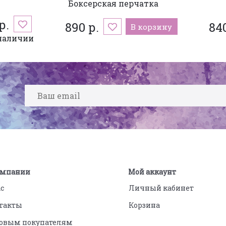
Боксерская перчатка
р.
890 р.
840
В корзину
наличии
омпании
Мой аккаунт
ас
Личный кабинет
такты
Корзина
овым покупателям