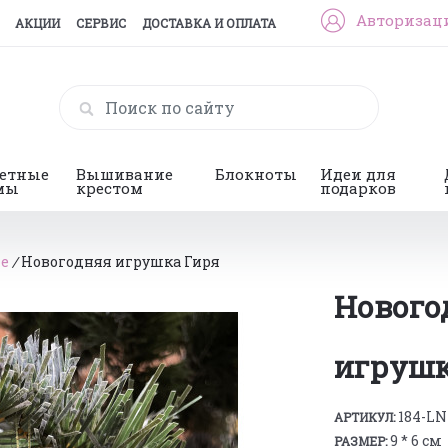
Авторизац
АКЦИИ
СЕРВИС
ДОСТАВКА И ОПЛАТА
гетные
Вышивание
Блокноты
Идеи для
мы
крестом
подарков
ые
/
Новогодняя игрушка Гиря
Нового
игрушк
184-LN
АРТИКУЛ:
9 * 6 см
РАЗМЕР: