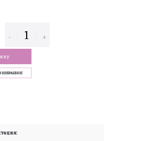
-
+
зину
В ИЗБРАННОЕ
тация: