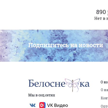
890 
Нет в 
Подпишитесь на новости
О к
О н
Мы в соц.сетях
Кон
Опт