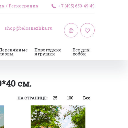
ия
/
Регистрация
+7 (495) 650-49-49
shop@belosnezhka.ru
Деревянные
Новогодние
Все для
пазлы
игрушки
хобби
*40 см.
25
100
Все
НА СТРАНИЦЕ: