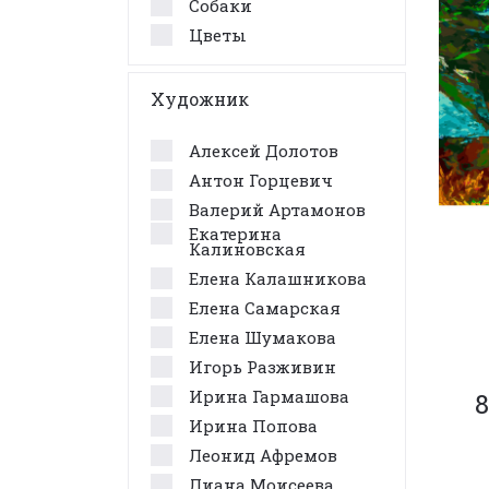
Собаки
Цветы
Художник
Алексей Долотов
Антон Горцевич
Валерий Артамонов
Екатерина
Калиновская
Елена Калашникова
Елена Самарская
Елена Шумакова
Игорь Разживин
Ирина Гармашова
8
Ирина Попова
Леонид Афремов
Лиана Моисеева