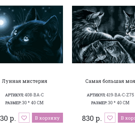
Лунная мистерия
Самая большая мо
408-BA-C
419-BA-C-Z75
АРТИКУЛ:
АРТИКУЛ:
30 * 40 СМ
30 * 40 СМ
РАЗМЕР:
РАЗМЕР:
30 р.
830 р.
В корзину
В кор