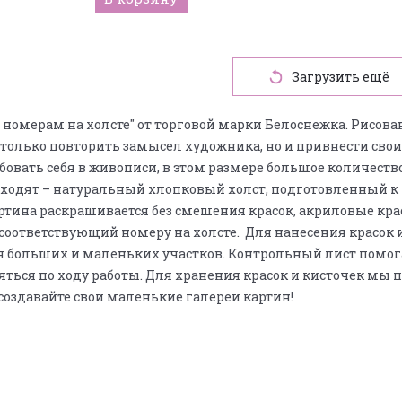
Загрузить ещё
номерам на холсте" от торговой марки Белоснежка. Рисова
 только повторить замысел художника, но и привнести свои
овать себя в живописи, в этом размере большое количеств
ходят – натуральный хлопковый холст, подготовленный к н
ртина раскрашивается без смешения красок, акриловые кр
 соответствующий номеру на холсте. Для нанесения красок
 для больших и маленьких участков. Контрольный лист помо
ряться по ходу работы. Для хранения красок и кисточек мы
 создавайте свои маленькие галереи картин!