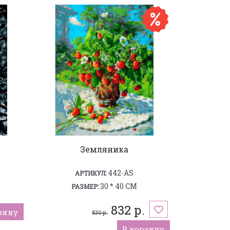
Земляника
442-AS
АРТИКУЛ:
30 * 40 СМ
РАЗМЕР:
832 р.
зину
830 р.
В корзину