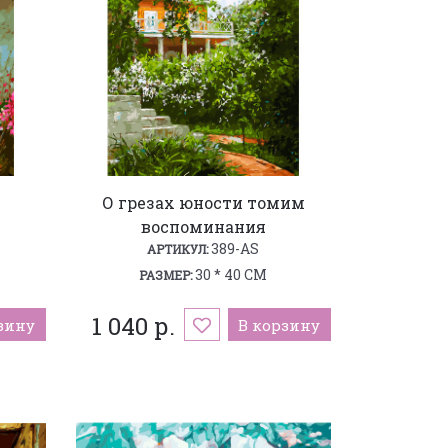
О грезах юности томим
воспоминания
389-AS
АРТИКУЛ:
30 * 40 СМ
РАЗМЕР:
1 040 р.
зину
В корзину