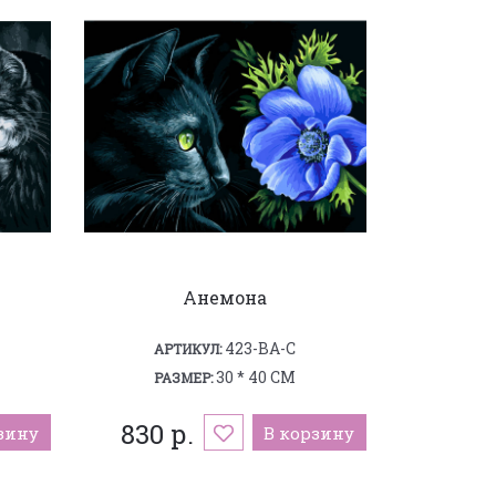
я
Анемона
423-BA-C
АРТИКУЛ:
30 * 40 СМ
РАЗМЕР:
830 р.
зину
В корзину