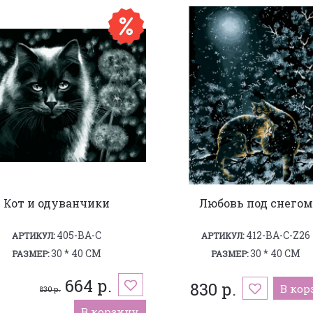
Кот и одуванчики
Любовь под снегом
405-BA-C
412-BA-C-Z26
АРТИКУЛ:
АРТИКУЛ:
30 * 40 СМ
30 * 40 СМ
РАЗМЕР:
РАЗМЕР:
664 р.
830 р.
В кор
830 р.
В корзину