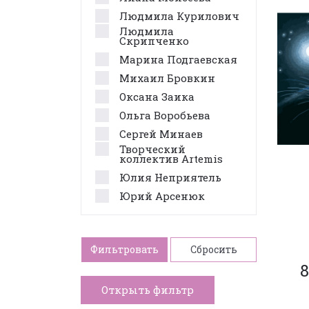
Людмила Курилович
Людмила
Скрипченко
Марина Подгаевская
Михаил Бровкин
Оксана Заика
Ольга Воробьева
Сергей Минаев
Творческий
коллектив Artemis
Юлия Неприятель
Юрий Арсенюк
Фильтровать
Сбросить
8
Открыть фильтр