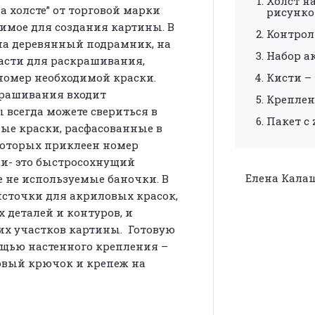
Холст н
а холсте” от торговой марки
рисунк
димое для создания картины. В
Контрол
 на деревянный подрамник, на
Набор а
асти для раскрашивания,
номер необходимой краски.
Кисти – 
крашивания входит
Креплен
 всегда можете свериться в
Пакет с 
вые краски, расфасованные в
которых приклеен номер
ки- это быстросохнущий
Елена Кала
е не используемые баночки. В
источки для акриловых красок,
 деталей и контуров, и
их участков картины. Готовую
ощью настенного крепления –
овый крючок и крепеж на