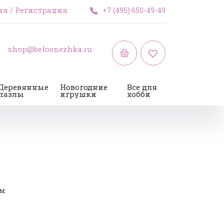
ия
/
Регистрация
+7 (495) 650-49-49
shop@belosnezhka.ru
Деревянные
Новогодние
Все для
пазлы
игрушки
хобби
см