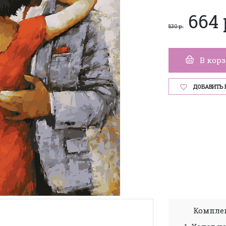
664 
830 р.
В кор
ДОБАВИТЬ 
Комплек