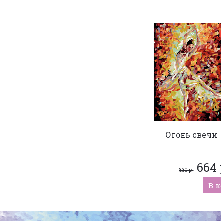
Огонь свечи
664 
830 р.
В 