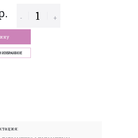
р.
-
+
зину
В ИЗБРАННОЕ
тация: