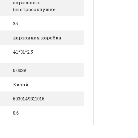
акриловые
быстросохнущие
35
картонная коробка
41*31*2.5
0.0038
Китай
6930149311016
0.6