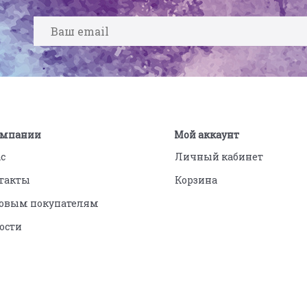
омпании
Мой аккаунт
ас
Личный кабинет
такты
Корзина
овым покупателям
ости