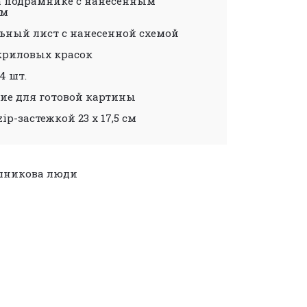
а подрамнике с нанесенным
ом
ьный лист с нанесенной схемой
криловых красок
4 шт.
ие для готовой картины
zip-застежкой 23 х 17,5 см
шникова
люди