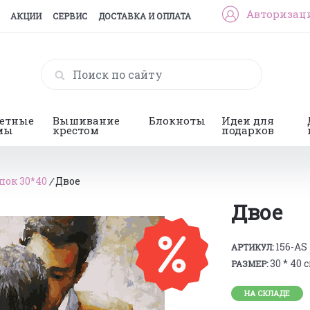
Авторизац
АКЦИИ
СЕРВИС
ДОСТАВКА И ОПЛАТА
гетные
Вышивание
Блокноты
Идеи для
мы
крестом
подарков
пок 30*40
/
Двое
Двое
156-AS
АРТИКУЛ:
30 * 40 
РАЗМЕР:
НА СКЛАДЕ