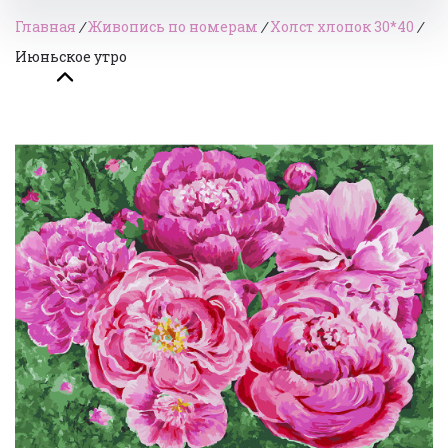
Главная
/
Живопись по номерам
/
Холст хлопок 30*40
/
Июньское утро