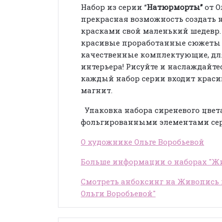
Набор из серии “
Натюрморты”
от О
прекрасная возможность создать 
красками свой маленький шедевр.
красивые проработанные сюжеты 
качественные комплектующие, для 
интерьера! Рисуйте и наслаждайт
каждый набор серии входит краси
магнит.
Упаковка набора сиреневого цвет
фольгированными элементами сере
О художнике Ольге Воробьевой
Больше информации о наборах "Жи
Смотреть анбоксинг на Живопись
Ольги Воробьевой"