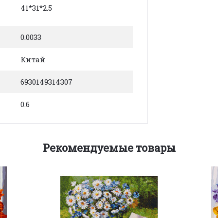
41*31*2.5
0.0033
Китай
6930149314307
0.6
Рекомендуемые товары