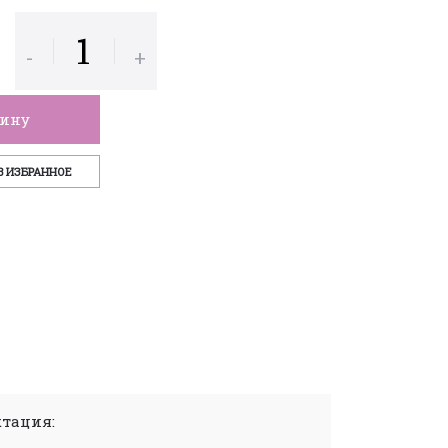
-
+
зину
В ИЗБРАННОЕ
тация: