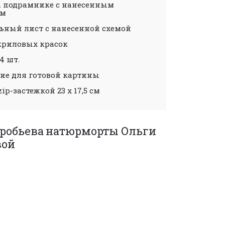
а подрамнике с нанесенным
ом
ьный лист с нанесенной схемой
криловых красок
4 шт.
ие для готовой картины
zip-застежкой 23 х 17,5 см
оробьева
натюрморты Ольги
вой