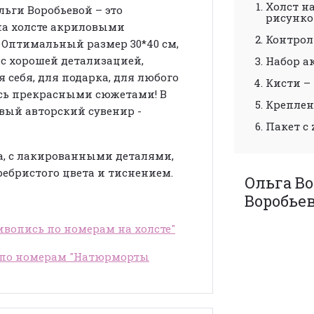
Холст н
льги Воробьевой – это
рисунк
на холсте акриловыми
Контрол
 Оптимальный размер 30*40 см,
с хорошей детализацией,
Набор а
себя, для подарка, для любого
Кисти – 
есь прекрасными сюжетами! В
Креплен
вый авторский сувенир -
Пакет с 
а, с лакированными деталями,
бристого цвета и тиснением.
Ольга В
Воробье
вопись по номерам на холсте"
 по номерам "Натюрморты