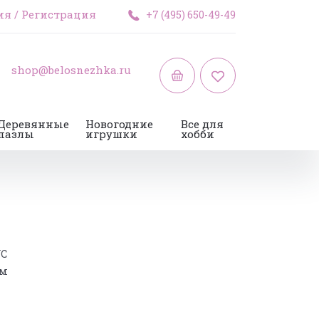
ия
/
Регистрация
+7 (495) 650-49-49
shop@belosnezhka.ru
Деревянные
Новогодние
Все для
пазлы
игрушки
хобби
VC
см