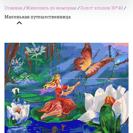
Главная
/
Живопись по номерам
/
Холст хлопок 30*40
/
Маленькая путешественница