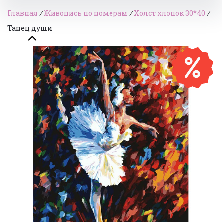
Главная
/
Живопись по номерам
/
Холст хлопок 30*40
/
Танец души