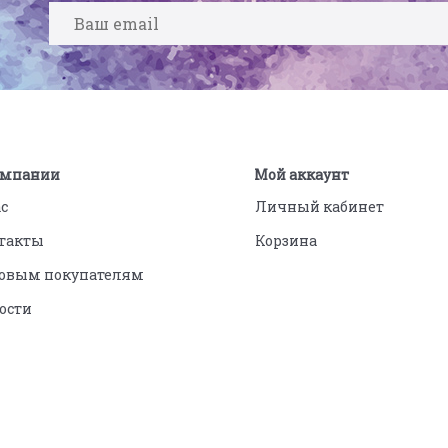
омпании
Мой аккаунт
ас
Личный кабинет
такты
Корзина
овым покупателям
ости