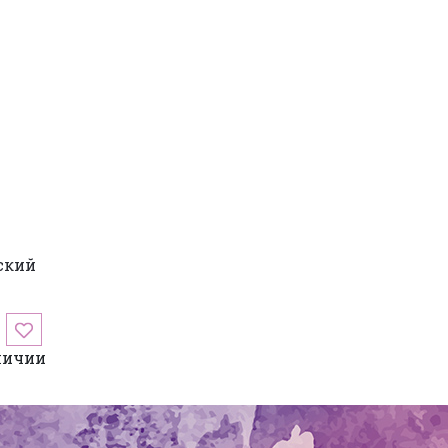
ский
личии