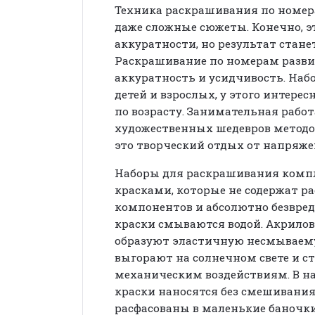
Техника раскрашивания по номер
даже сложные сюжеты. Конечно, э
аккуратности, но результат стане
Раскрашивание по номерам разви
аккуратность и усидчивость. Наб
детей и взрослых, у этого интере
по возрасту. Занимательная рабо
художественных шедевров метод
это творческий отдых от напряж
Наборы для раскрашивания комп
красками, которые не содержат р
компонентов и абсолютно безвре
краски смываются водой. Акрило
образуют эластичную несмываему
выгорают на солнечном свете и с
механическим воздействиям. В н
краски наносятся без смешивания
расфасованы в маленькие баночк