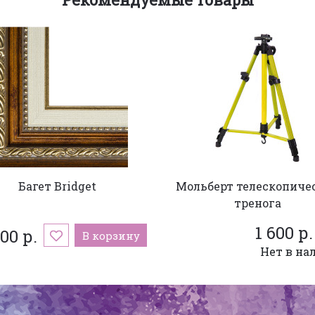
Багет Bridget
Мольберт телескопиче
тренога
1 600 р.
400 р.
В корзину
Нет в на