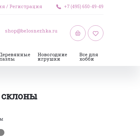
ия
/
Регистрация
+7 (495) 650-49-49
shop@belosnezhka.ru
Деревянные
Новогодние
Все для
пазлы
игрушки
хобби
 склоны
см