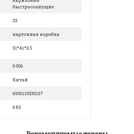
акриловые
быстросохнущие
33
картонная коробка
51*41*2.5
0.006
Китай
6930115330157
0.83
Рекомендуемые товары