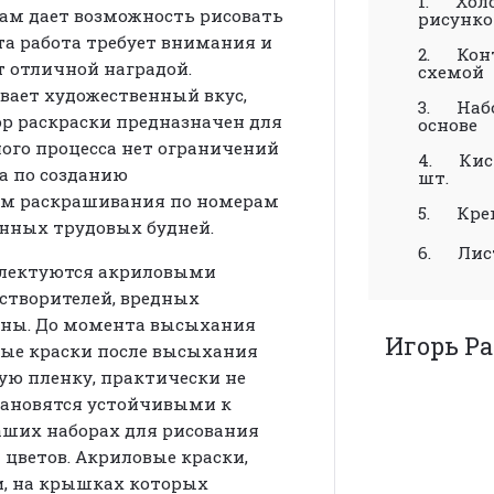
1. Холс
ам дает возможность рисовать
рисунк
та работа требует внимания и
2. Конт
т отличной наградой.
схемой
вает художественный вкус,
3. Набо
ор раскраски предназначен для
основе
сного процесса нет ограничений
4. Кист
та по созданию
шт.
ом раскрашивания по номерам
5. Креп
енных трудовых будней.
6. Лист
лектуются акриловыми
астворителей, вредных
дны. До момента высыхания
Игорь Р
вые краски после высыхания
ю пленку, практически не
тановятся устойчивыми к
аших наборах для рисования
 цветов. Акриловые краски,
и, на крышках которых