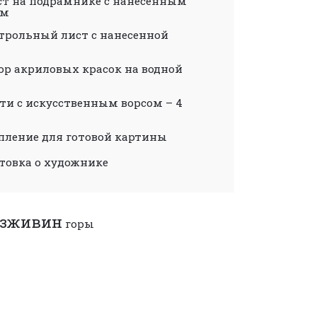
т на подрамнике с нанесенным
ом
рольный лист с нанесенной
р акриловых красок на водной
и с искусственным ворсом – 4
ление для готовой картины
овка о художнике
азживин
горы