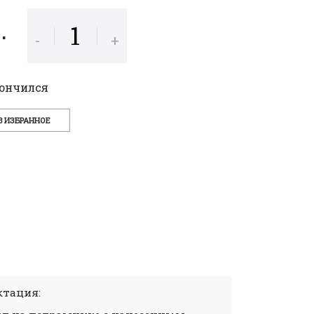
р.
-
+
кончился
В ИЗБРАННОЕ
тация: