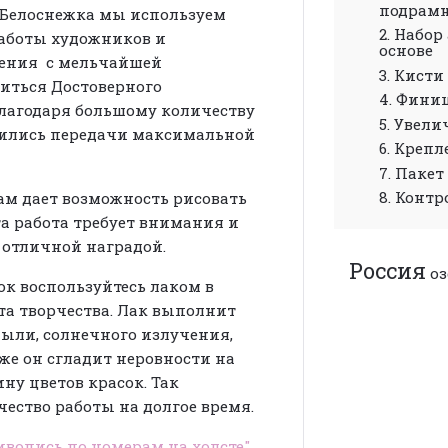
подрам
т Белоснежка мы используем
2. Набо
аботы художников и
основе
жения с мельчайшей
3. Кисти
биться Достоверного
4. Фини
лагодаря большому количеству
5. Увел
бились передачи максимальной
6. Креп
7. Пакет
8. Конт
м дает возможность рисовать
а работа требует внимания и
т отличной наградой.
Россия
оз
ок воспользуйтесь лаком в
та творчества. Лак выполнит
ыли, солнечного излучения,
же он сгладит неровности на
ну цветов красок. Так
чество работы на долгое время.
вопись по номерам на холсте"