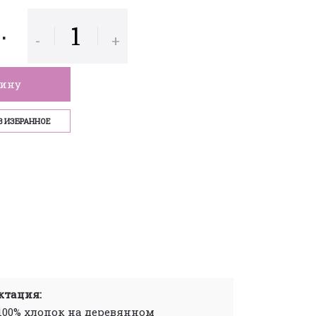
р.
-
+
зину
В ИЗБРАННОЕ
тация:
 100% хлопок на деревянном