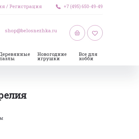
ия
/
Регистрация
+7 (495) 650-49-49
shop@belosnezhka.ru
Деревянные
Новогодние
Все для
пазлы
игрушки
хобби
релия
B
см