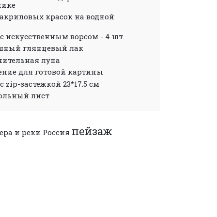
нике
р акриловых красок на водной
 с искусственным ворсом - 4 шт.
шный глянцевый лак
ичительная лупа
ление для готовой картины
 с zip-застежкой 23*17.5 см
рольный лист
пейзаж
ера и реки
Россия