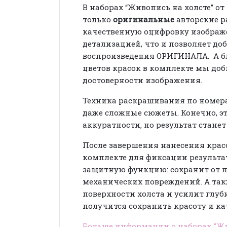
В наборах “Живопись на холсте” о
только
оригинальные
авторские р
качественную оцифровку изобра
детализацией, что и позволяет до
воспроизведения ОРИГИНАЛА. А б
цветов красок в комплекте мы до
достоверности изображения.
Техника раскрашивания по номера
даже сложные сюжеты. Конечно, эт
аккуратности, но результат стане
После завершения нанесения крас
комплекте для фиксации результа
защитную функцию: сохранит от п
механических повреждений. А так
поверхности холста и усилит глуби
получится сохранить красоту и ка
Больше информации о наборах "Жи