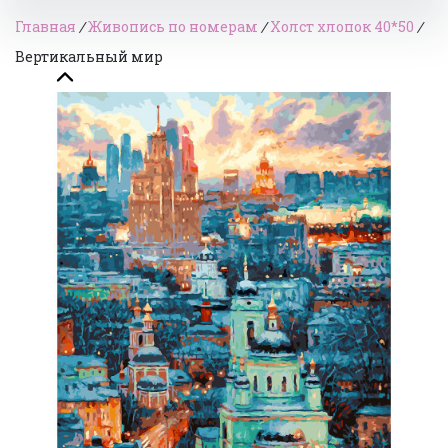
Главная
/
Живопись по номерам
/
Холст хлопок 40*50
/
Вертикальный мир