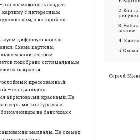
1. Карт
 это возможность создать
2. Конт
 картину с интересным
рисунк
 художником, в которой он
3. Набо
основе
льзуем цифровую копию
4. Кисти
ении. Схема картины
5. Схем
большим количеством
цветов подобрано оптимальным
ешивать краски.
Сергей Мин
огослойный прессованный
лой – специальная
ия акриловыми красками. На
ма с серыми контурами и
обозначениям на баночках с
крашивания мандалы. На схемах
, вам предстоит