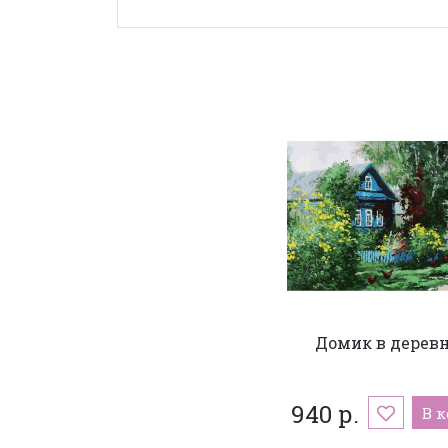
Домик в дерев
940 р.
В 