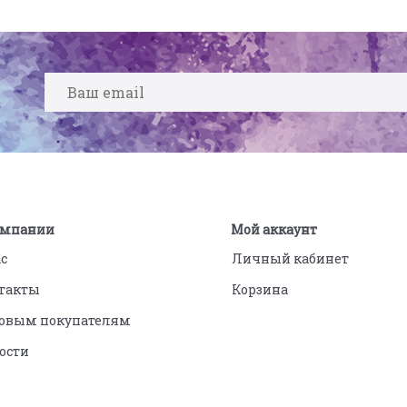
омпании
Мой аккаунт
ас
Личный кабинет
такты
Корзина
овым покупателям
ости