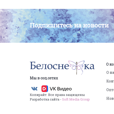
Подпишитесь на новости
О к
О н
Мы в соц.сетях
Кон
Опт
Копирайт. Все права защищены
Нов
Разработка сайта -
Soft Media Group