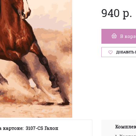
940 р.
В кор
ДОБАВИТЬ 
Комплек
а картоне:
3107-CS Галоп