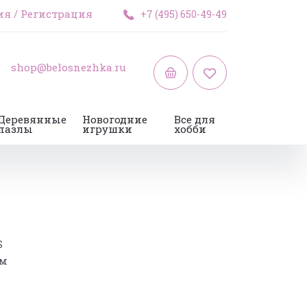
ия
/
Регистрация
+7 (495) 650-49-49
shop@belosnezhka.ru
Деревянные
Новогодние
Все для
пазлы
игрушки
хобби
S
см