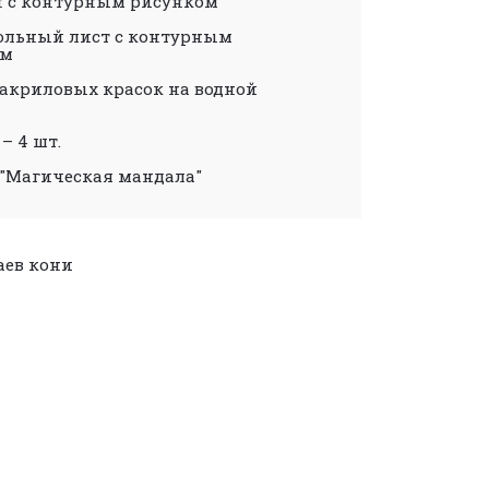
он с контурным рисунком
рольный лист с контурным
ом
р акриловых красок на водной
 – 4 шт.
а "Магическая мандала"
аев
кони