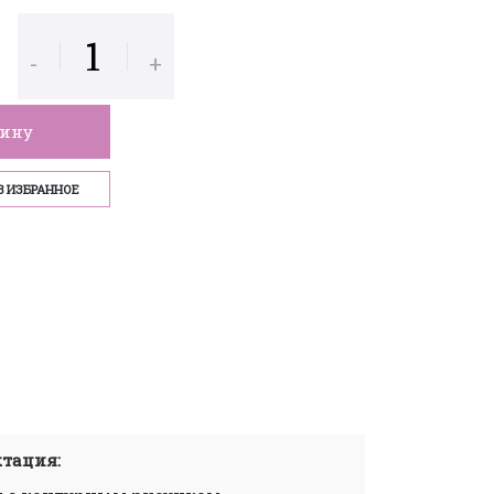
-
+
зину
В ИЗБРАННОЕ
тация: