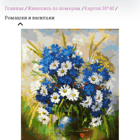
Главная
/
Живопись по номерам
/
Картон 30*40
/
Ромашки и васильки