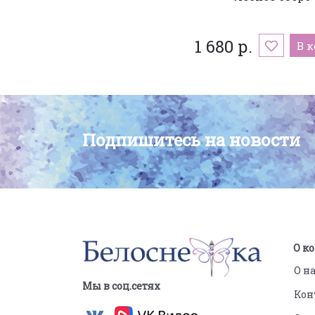
1 680 р.
В 
Подпишитесь на новости
О к
О н
Мы в соц.сетях
Кон