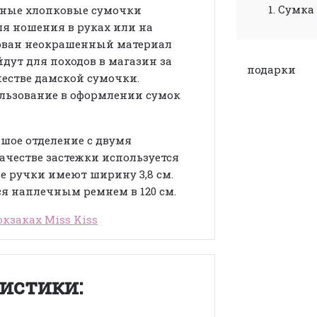
1. Сумка 
бные хлопковые сумочки
для ношения в руках или на
зован неокрашенный материал
йдут для походов в магазин за
подарки
честве дамской сумочки.
ользование в оформлении сумок
шое отделение с двумя
честве застежки используется
 ручки имеют ширину 3,8 см.
ся наплечным ремнем в 120 см.
кзаках Miss Kiss
истики: