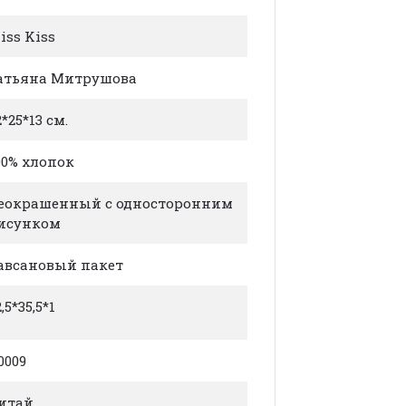
iss Kiss
атьяна Митрушова
2*25*13 см.
00% хлопок
еокрашенный с односторонним
исунком
авсановый пакет
,5*35,5*1
.0009
итай