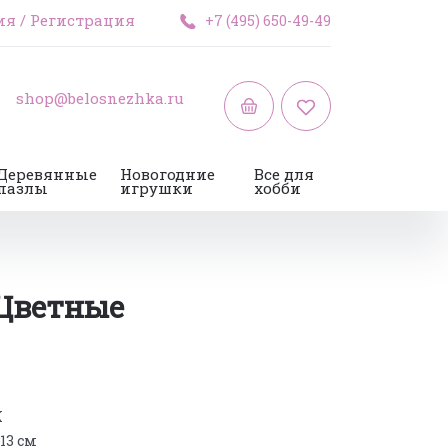
ия
/
Регистрация
+7 (495) 650-49-49
shop@belosnezhka.ru
Деревянные
Новогодние
Все для
пазлы
игрушки
хобби
Цветные
K
 13 см