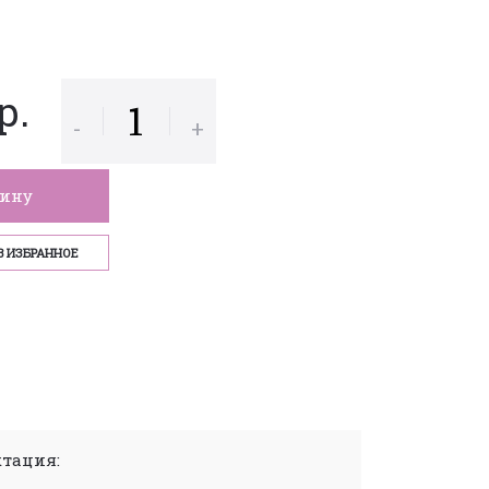
р.
-
+
зину
В ИЗБРАННОЕ
тация: