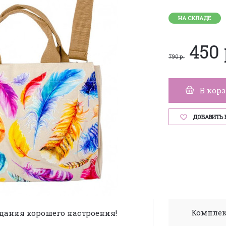
НА СКЛАДЕ
450 
790 р.
В кор
ДОБАВИТЬ 
Комплек
здания хорошего настроения!