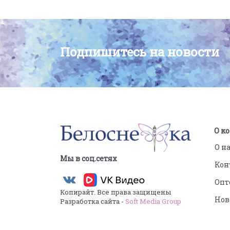
Подпишитесь на новости
О к
О н
Мы в соц.сетях
Кон
Опт
Копирайт. Все права защищены
Нов
Разработка сайта -
Soft Media Group