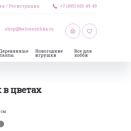
ия
/
Регистрация
+7 (495) 650-49-49
shop@belosnezhka.ru
Деревянные
Новогодние
Все для
пазлы
игрушки
хобби
 в цветах
5 см