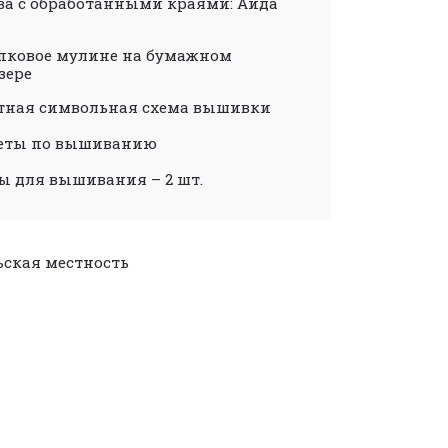
ва с обработанными краями: Аида
пковое мулине на бумажном
зере
тная символьная схема вышивки
еты по вышиванию
ы для вышивания – 2 шт.
ьская местность