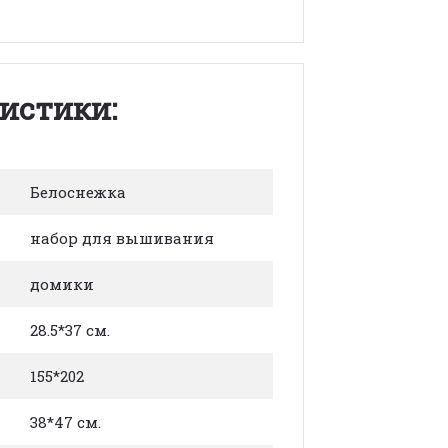
истики:
Белоснежка
набор для вышивания
домики
28.5*37 см.
155*202
38*47 см.