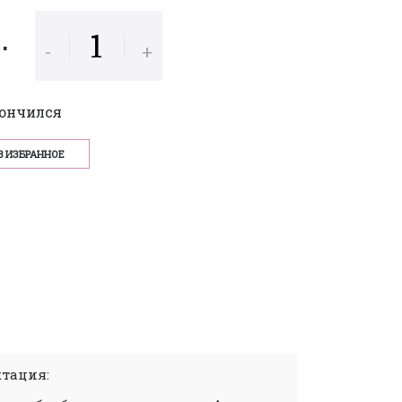
р.
-
+
кончился
В ИЗБРАННОЕ
тация: