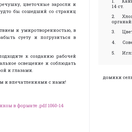
1.
Кан
речушку, цветочные заросли и
14 ст.
будто бы сошедший со страниц
2.
Хло
органай
твием и умиротворенностью, в
3.
Цве
забыть суету и погрузиться в
4.
Сов
5.
Игл
подходите к созданию рабочей
мальное освещение и соблюдать
ой и глазами.
домики
сел
ом и впечатлениями с нами!
ком в формате .pdf 1060-14