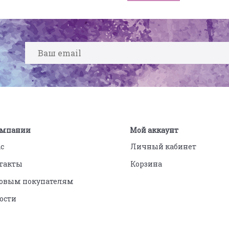
омпании
Мой аккаунт
ас
Личный кабинет
такты
Корзина
овым покупателям
ости