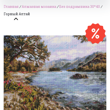
Главная
/
Алмазная мозаика
/
Без подрамника 30*40
/
Горный Алтай