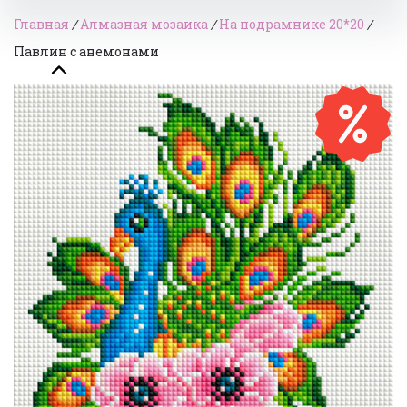
Главная
/
Алмазная мозаика
/
На подрамнике 20*20
/
Павлин с анемонами