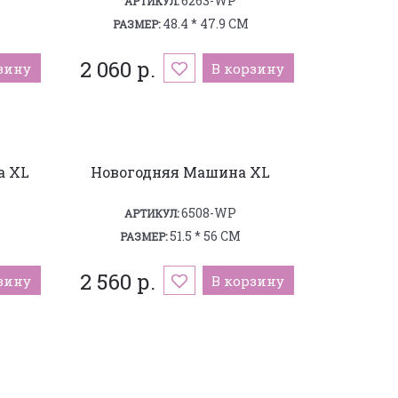
6263-WP
АРТИКУЛ:
48.4 * 47.9 СМ
РАЗМЕР:
2 060 р.
зину
В корзину
а XL
Новогодняя Машина XL
6508-WP
АРТИКУЛ:
51.5 * 56 СМ
РАЗМЕР:
2 560 р.
зину
В корзину