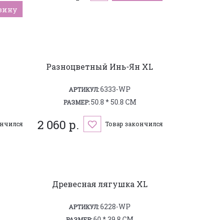
зину
Разноцветный Инь-Ян XL
6333-WP
АРТИКУЛ:
50.8 * 50.8 СМ
РАЗМЕР:
2 060 р.
ончился
Товар закончился
Древесная лягушка XL
6228-WP
АРТИКУЛ:
60 * 39.8 СМ
РАЗМЕР: