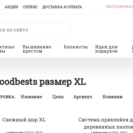
Авторизац
АКЦИИ
СЕРВИС
ДОСТАВКА И ОПЛАТА
гетные
Вышивание
Блокноты
Идеи для
мы
крестом
подарков
odbests размер XL
Название
Цена
Артикул
Новинки
РОВКА:
Снежный шар XL
Система приклейки 
деревянных пазло