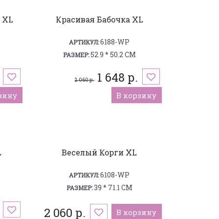
 XL
Красивая Бабочка XL
6188-WP
АРТИКУЛ:
52.9 * 50.2 СМ
РАЗМЕР:
1 648 р.
2 060 р.
зину
В корзину
L
Веселый Корги XL
6108-WP
АРТИКУЛ:
39 * 71.1 СМ
РАЗМЕР:
2 060 р.
В корзину