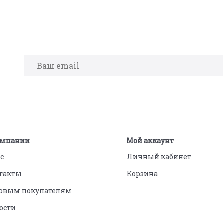
омпании
Мой аккаунт
ас
Личный кабинет
такты
Корзина
овым покупателям
ости