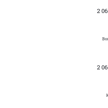
2 06
Во
2 06