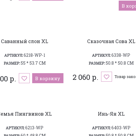
В кор
Саванный слон XL
Сказочная Сова XL
6218-WP-1
6338-WP
АРТИКУЛ:
АРТИКУЛ:
55 * 53.7 СМ
50.8 * 50.8 СМ
РАЗМЕР:
РАЗМЕР:
2 060 р.
100 р.
Товар зак
В корзину
Семья Пингвинов XL
Инь-Ян XL
6213-WP
6403-WP
АРТИКУЛ:
АРТИКУЛ:
60 * 48.8 СМ
50.8 * 50.8 СМ
РАЗМЕР:
РАЗМЕР: