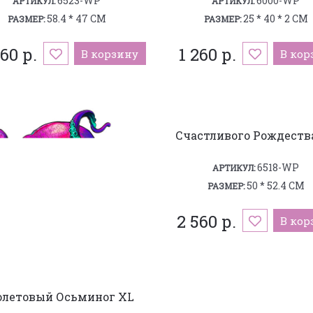
6523-WP
6000-WP
АРТИКУЛ:
АРТИКУЛ:
58.4 * 47 СМ
25 * 40 * 2 СМ
РАЗМЕР:
РАЗМЕР:
60 р.
1 260 р.
В корзину
В кор
Счастливого Рождеств
6518-WP
АРТИКУЛ:
50 * 52.4 СМ
РАЗМЕР:
2 560 р.
В кор
олетовый Осьминог XL