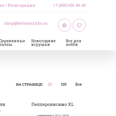
ия
/
Регистрация
+7 (495) 650-49-49
shop@belosnezhka.ru
Деревянные
Новогодние
Все для
пазлы
игрушки
хобби
25
100
Все
НА СТРАНИЦЕ:
для
Пепперонисимо XL
в