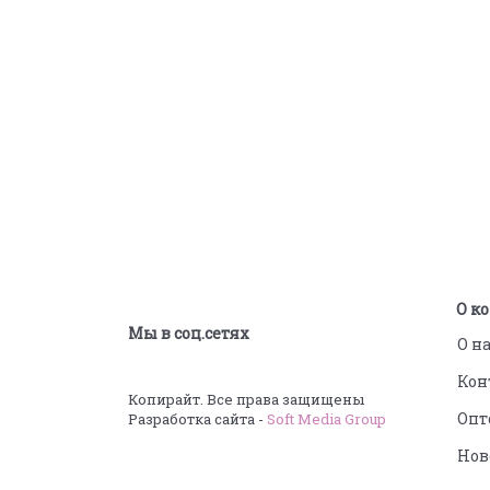
Подпишитесь на новости
О к
Мы в соц.сетях
О н
Кон
Копирайт. Все права защищены
Опт
Разработка сайта -
Soft Media Group
Нов