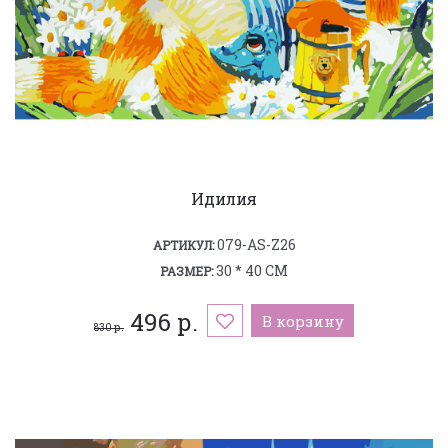
Идилия
079-AS-Z26
АРТИКУЛ:
30 * 40 СМ
РАЗМЕР:
496 р.
В корзину
830 р.