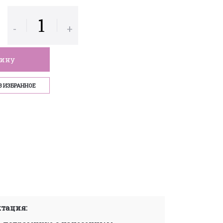
-
+
зину
В ИЗБРАННОЕ
тация: