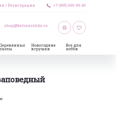
ия
/
Регистрация
+7 (495) 650-49-49
shop@belosnezhka.ru
Деревянные
Новогодние
Все для
пазлы
игрушки
хобби
заповедный
см