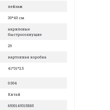
пейзаж
30*40 см.
акриловые
быстросохнущие
29
картонная коробка
41*31*2.5
0.004
Китай
6930149315885