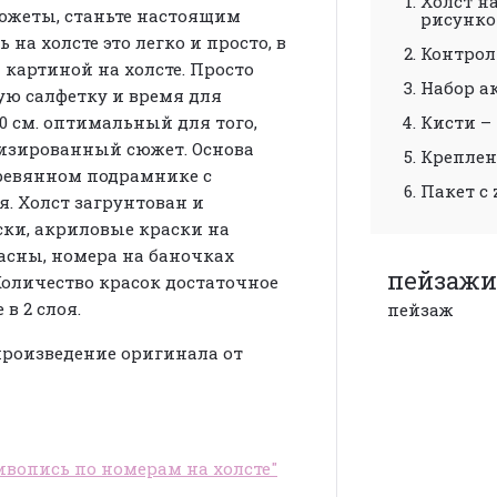
Холст н
сюжеты, станьте настоящим
рисунк
а холсте это легко и просто, в
Контрол
 картиной на холсте. Просто
Набор а
ую салфетку и время для
0 см. оптимальный для того,
Кисти – 
изированный сюжет. Основа
Креплен
ревянном подрамнике с
Пакет с 
. Холст загрунтован и
ски, акриловые краски на
асны, номера на баночках
пейзажи
Количество красок достаточное
в 2 слоя.
пейзаж
произведение оригинала от
вопись по номерам на холсте"