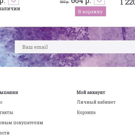
р.
664 р.
1 22
830 р.
наличии
В корзину
омпании
Мой аккаунт
ас
Личный кабинет
такты
Корзина
овым покупателям
ости