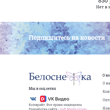
830 
Нет в 
Подпишитесь на новости
О к
О н
Мы в соц.сетях
Кон
Опт
Копирайт. Все права защищены
Нов
Разработка сайта -
Soft Media Group