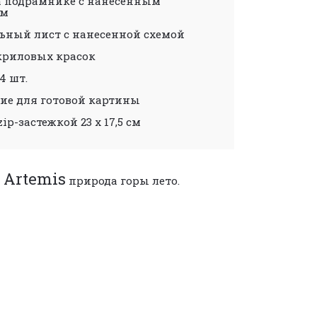
а подрамнике с нанесенным
ом
ьный лист с нанесенной схемой
криловых красок
4 шт.
ие для готовой картины
zip-застежкой 23 х 17,5 см
 Artemis
природа
горы
лето.