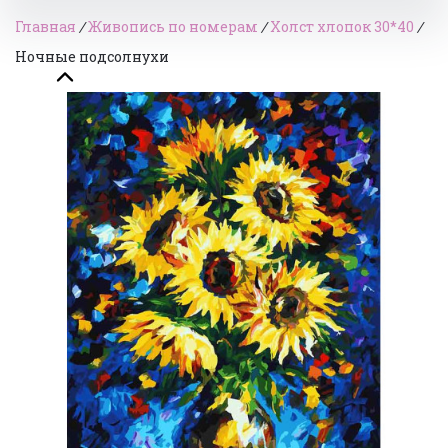
Главная
/
Живопись по номерам
/
Холст хлопок 30*40
/
Ночные подсолнухи