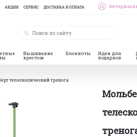
Авторизац
АКЦИИ
СЕРВИС
ДОСТАВКА И ОПЛАТА
гетные
Вышивание
Блокноты
Идеи для
мы
крестом
подарков
ерт телескопический тренога
Мольбе
телеск
треног