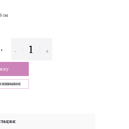
 8 см
р.
-
+
зину
В ИЗБРАННОЕ
тация: