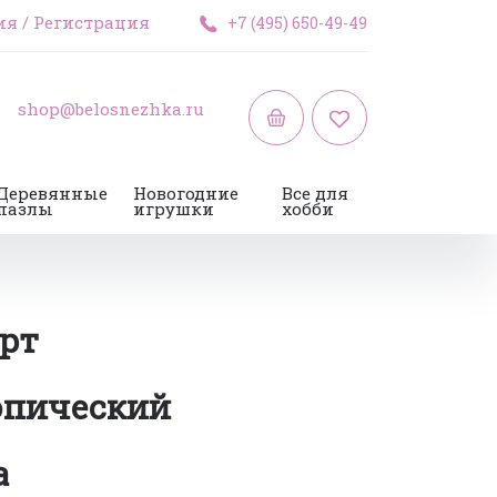
ия
/
Регистрация
+7 (495) 650-49-49
shop@belosnezhka.ru
Деревянные
Новогодние
Все для
пазлы
игрушки
хобби
рт
опический
а