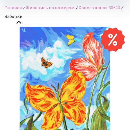
Главная
/
Живопись по номерам
/
Холст хлопок 30*40
/
Бабочки