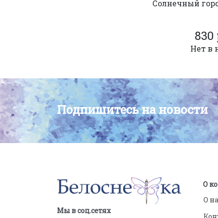
Солнечный гор
830 
Нет в 
Подпишитесь на новости
О к
О н
Мы в соц.сетях
Кон