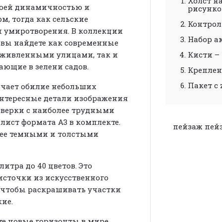
Холст н
воей динамичностью и
рисунк
, тогда как сельские
Контрол
и умиротворения. В коллекции
Набор а
 вы найдете как современные
оживленными улицами, так и
Кисти – 
ающие в зелени садов.
Креплен
Пакет с 
ачает обилие небольших
интересные детали изображения
сверки с наиболее трудными
ист формата А3 в комплекте.
пейзаж
пей
олее темными и толстыми
литра до 40 цветов. Это
источки из искусственного
 чтобы раскрашивать участки
ие.
те новые горизонты в мире