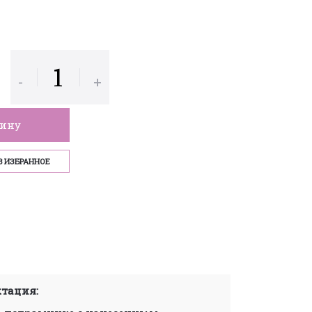
-
+
зину
В ИЗБРАННОЕ
тация: