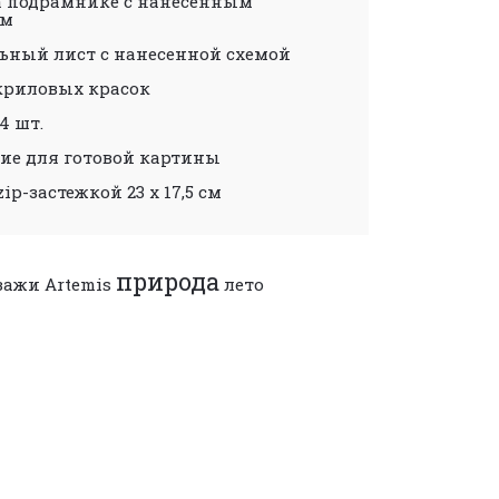
а подрамнике с нанесенным
ом
ьный лист с нанесенной схемой
криловых красок
4 шт.
ие для готовой картины
zip-застежкой 23 х 17,5 см
природа
зажи Artemis
лето