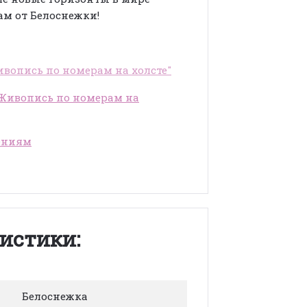
ам от Белоснежки!
вопись по номерам на холсте"
"Живопись по номерам на
ениям
истики:
Белоснежка