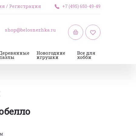
ия
/
Регистрация
+7 (495) 650-49-49
shop@belosnezhka.ru
Деревянные
Новогодние
Все для
пазлы
игрушки
хобби
обелло
см