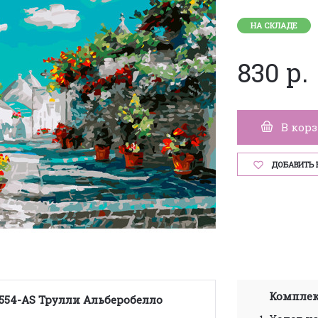
НА СКЛАДЕ
830 р.
В кор
ДОБАВИТЬ 
Комплек
554-AS Трулли Альберобелло