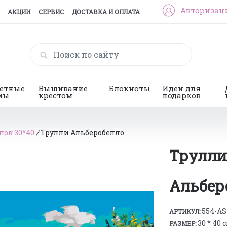
Авторизац
АКЦИИ
СЕРВИС
ДОСТАВКА И ОПЛАТА
гетные
Вышивание
Блокноты
Идеи для
мы
крестом
подарков
пок 30*40
/
Трулли Альберобелло
Трулли
Альбер
554-AS
АРТИКУЛ:
30 * 40 
РАЗМЕР: