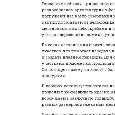
Городские пейзажи привлекают с
разнообразием архитектурных форм
погружают нас в мир созерцания 
картин по номерам от Белоснежка
мегаполисы с их небоскребами и 
уютные деревенские домики, утоп
Высокая детализация сюжета озн
участков, что помогает передать 
и создать плавные переходы. Для 
участками поможет контрольный л
Он повторяет схему на холсте с б
контурами.
В наборах используется богатая па
позволяет не смешивать краски. К
ворса имеют различную толщину,
разных размеров, даже самые мелк
Рисуйте с удовольствием и открой