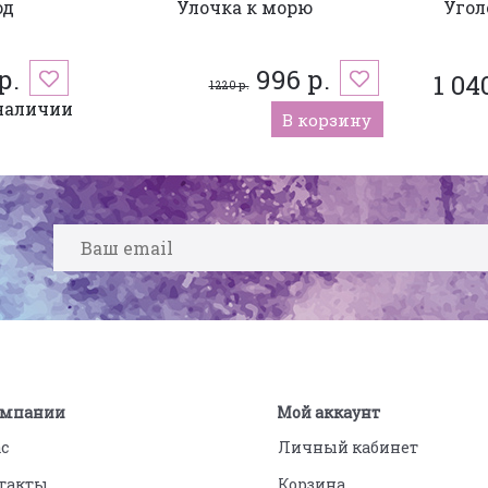
од
Улочка к морю
Угол
р.
996 р.
1 04
1 220 р.
наличии
В корзину
омпании
Мой аккаунт
ас
Личный кабинет
такты
Корзина