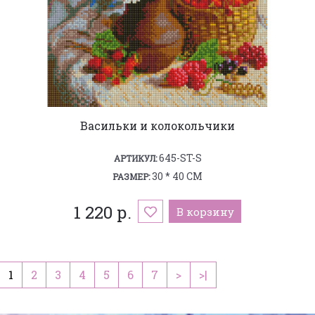
Васильки и колокольчики
645-ST-S
АРТИКУЛ:
30 * 40 СМ
РАЗМЕР:
1 220 р.
В корзину
1
2
3
4
5
6
7
>
>|