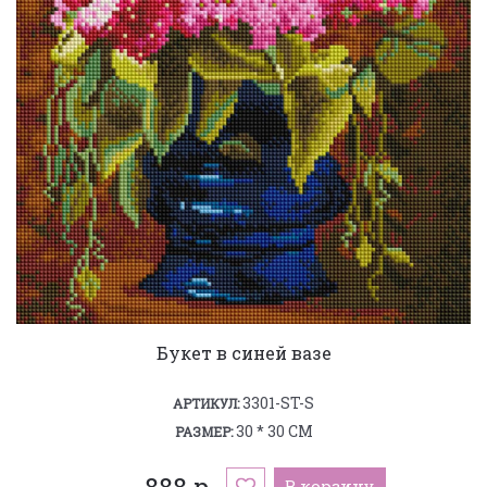
Букет в синей вазе
3301-ST-S
АРТИКУЛ:
30 * 30 СМ
РАЗМЕР:
888 р.
В корзину