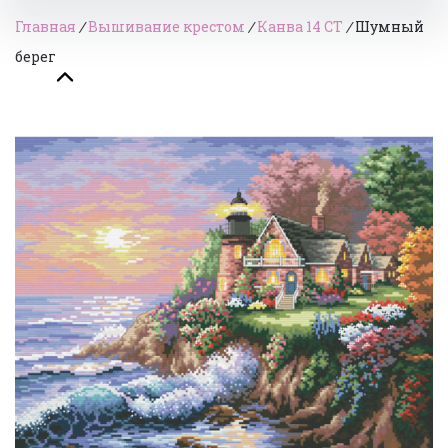
Главная
/
Вышивание крестом
/
Канва 14 СТ
/
Шумный
берег