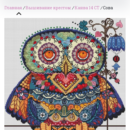
Главная
/
Вышивание крестом
/
Канва 14 СТ
/
Сова