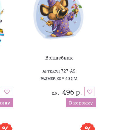
Волшебник
727-AS
АРТИКУЛ:
30 * 40 СМ
РАЗМЕР:
496 р.
620 р.
зину
В корзину