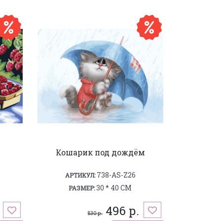
Кошарик под дождём
738-AS-Z26
АРТИКУЛ:
30 * 40 СМ
РАЗМЕР:
496 р.
830 р.