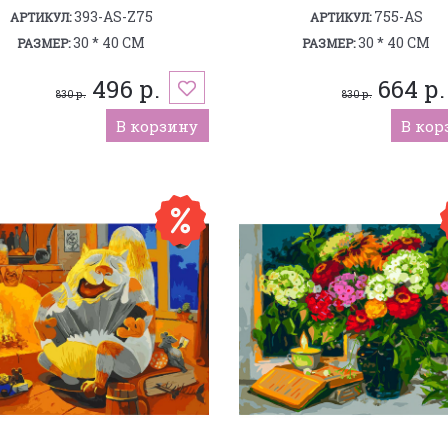
393-AS-Z75
755-AS
АРТИКУЛ:
АРТИКУЛ:
30 * 40 СМ
30 * 40 СМ
РАЗМЕР:
РАЗМЕР:
496 р.
664 р.
830 р.
830 р.
В корзину
В кор