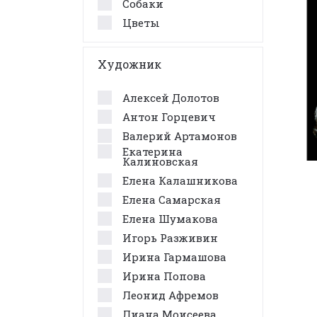
Собаки
Цветы
Художник
Алексей Долотов
Антон Горцевич
Валерий Артамонов
Екатерина
Калиновская
Елена Калашникова
Елена Самарская
Елена Шумакова
Игорь Разживин
Ирина Гармашова
Ирина Попова
Леонид Афремов
Лиана Моисеева