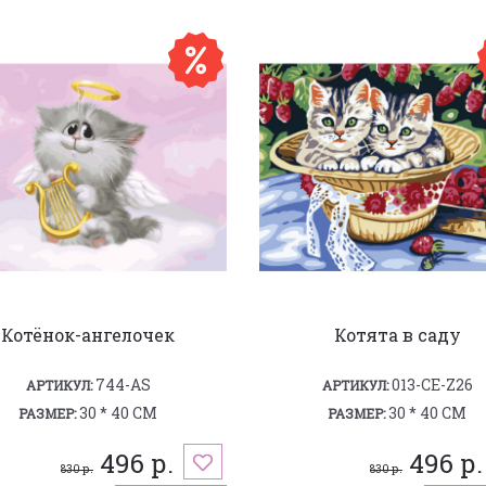
Котёнок-ангелочек
Котята в саду
744-AS
013-CE-Z26
АРТИКУЛ:
АРТИКУЛ:
30 * 40 СМ
30 * 40 СМ
РАЗМЕР:
РАЗМЕР:
496 р.
496 р.
830 р.
830 р.