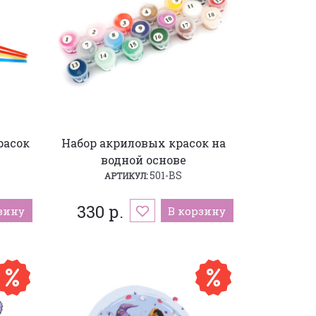
расок
Набор акриловых красок на
водной основе
501-BS
АРТИКУЛ:
330 р.
зину
В корзину