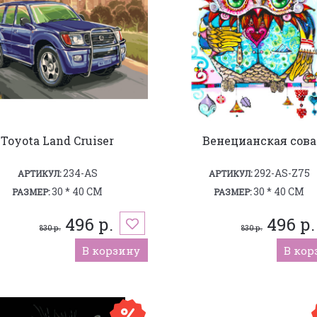
Toyota Land Cruiser
Венецианская сова
234-AS
292-AS-Z75
АРТИКУЛ:
АРТИКУЛ:
30 * 40 СМ
30 * 40 СМ
РАЗМЕР:
РАЗМЕР:
496 р.
496 р.
830 р.
830 р.
В корзину
В кор