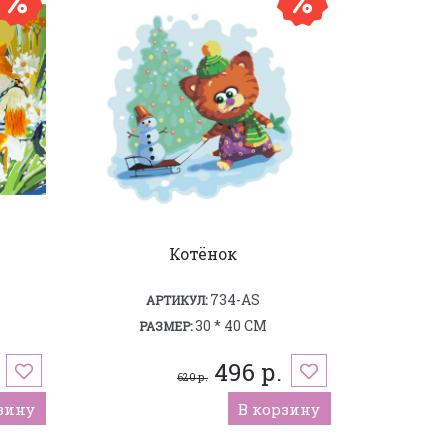
Котёнок
734-AS
АРТИКУЛ:
30 * 40 СМ
РАЗМЕР:
496 р.
620 р.
зину
В корзину