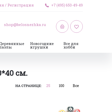
ия
/
Регистрация
+7 (495) 650-49-49
shop@belosnezhka.ru
Деревянные
Новогодние
Все для
пазлы
игрушки
хобби
*40 см.
25
100
Все
НА СТРАНИЦЕ: