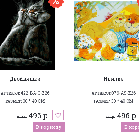
Двойняшки
Идилия
422-BA-C-Z26
079-AS-Z26
АРТИКУЛ:
АРТИКУЛ:
30 * 40 СМ
30 * 40 СМ
РАЗМЕР:
РАЗМЕР:
496 р.
496 р.
830 р.
830 р.
В корзину
В кор